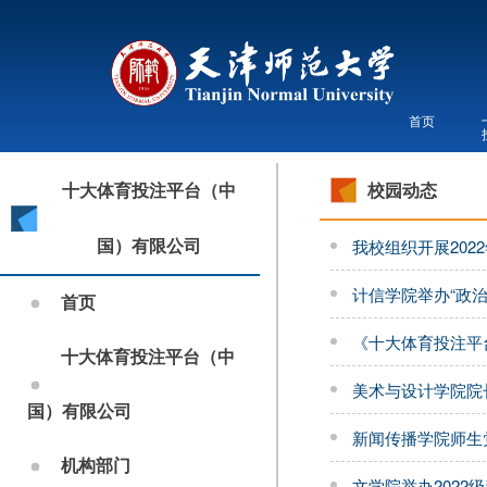
首页
十大体育投注平台（中
校园动态
我校组织开展20
国）有限公司
计信学院举办“政
首页
《十大体育投注平
十大体育投注平台（中
美术与设计学院院
国）有限公司
新闻传播学院师生
机构部门
文学院举办202