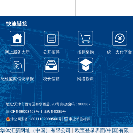
快速链接
网上服务大厅
公开招聘
招标采购
统一支付平台
纪检监察信访举报
校长信箱
网络授课
地址:天津市西青区宾水西道393号 邮政编码：300387
津ICP备09008453号-1|津教备0385号
|
津公网安备 12011102000560号
事业单位标识
华体汇新网址（中国）有限公司
|
欧宝登录界面(中国)有限