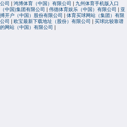
公司
|
鸿博体育（中国）有限公司
|
九州体育手机版入口
（中国)集团有限公司
|
伟德体育娱乐（中国）有限公司
|
亚
搏开户（中国）股份有限公司
|
体育买球网站（集团）有限
公司
|
欧宝最新下载地址（股份）有限公司
|
买球比较靠谱
的网站（中国）有限公司
|