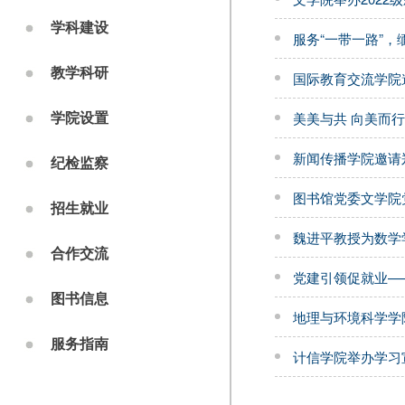
学科建设
服务“一带一路”
教学科研
国际教育交流学院
美美与共 向美而
学院设置
新闻传播学院邀请
纪检监察
图书馆党委文学院
招生就业
魏进平教授为数学
合作交流
党建引领促就业—
图书信息
地理与环境科学学
服务指南
计信学院举办学习